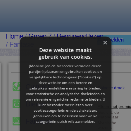
Home
/
Groep 7
/
Begrijpend lezen
Aanmelden
×
/ Fantasie
Deze website maakt
gebruik van cookies.
JMonline (en de hieronder vermelde derde
partijen) plaatsen en gebruiken cookies en
vergelijkbare technologieën (“cookies”) op
deze website om een ​​betere en
Culturen
Chinese draak
gebruiksvriendelijkere ervaring te bieden,
voor statistische en analytische doeleinden en
om relevante en gerichte reclame te bieden. U
Dieren
kunt hieronder meer lezen over
Alleen met premi
cookiecategorieën en de schakelaars
Gedicht: de
gebruiken om te beslissen voor welke
knabbelaar
Fantasie
categorieën u zich wilt aanmelden.
Mythische
wezens