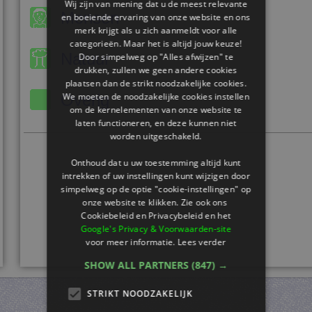
Wij zijn van mening dat u de meest relevante
Mensen
en boeiende ervaring van onze website en ons
merk krijgt als u zich aanmeldt voor alle
categorieën. Maar het is altijd jouw keuze!
Natuur
Door simpelweg op "Alles afwijzen" te
drukken, zullen we geen andere cookies
plaatsen dan de strikt noodzakelijke cookies.
We moeten de noodzakelijke cookies instellen
Overig
om de kernelementen van onze website te
laten functioneren, en deze kunnen niet
worden uitgeschakeld.
Onthoud dat u uw toestemming altijd kunt
intrekken of uw instellingen kunt wijzigen door
simpelweg op de optie "cookie-instellingen" op
onze website te klikken. Zie ook ons ​​
Cookiebeleid en Privacybeleid en het
Google's Privacy & Voorwaarden-site
voor meer informatie.
Lees verder
SHOW ALL PARTNERS
(847) →
STRIKT NOODZAKELIJK