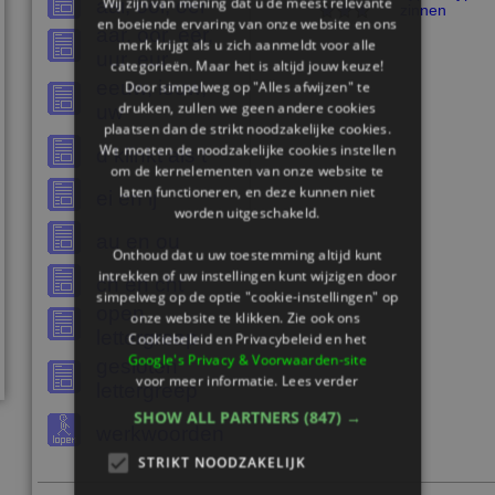
Wij zijn van mening dat u de meest relevante
aai, ooi, oei
zinnen
en boeiende ervaring van onze website en ons
aar, oor, eer,
merk krijgt als u zich aanmeldt voor alle
uur, eur
categorieën. Maar het is altijd jouw keuze!
eeuw, ieuw,
Door simpelweg op "Alles afwijzen" te
drukken, zullen we geen andere cookies
uw
plaatsen dan de strikt noodzakelijke cookies.
We moeten de noodzakelijke cookies instellen
d klinkt als t
om de kernelementen van onze website te
laten functioneren, en deze kunnen niet
ei en ij
worden uitgeschakeld.
au en ou
Onthoud dat u uw toestemming altijd kunt
intrekken of uw instellingen kunt wijzigen door
ch en cht
simpelweg op de optie "cookie-instellingen" op
open
onze website te klikken. Zie ook ons ​​
lettergreep
Cookiebeleid en Privacybeleid en het
Google's Privacy & Voorwaarden-site
gesloten
voor meer informatie.
Lees verder
lettergreep
SHOW ALL PARTNERS
(847) →
werkwoorden
STRIKT NOODZAKELIJK