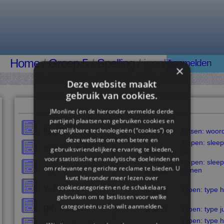
Home
/
Groep 5
/
Spelling
/ igenlijk
Aanmelden
×
Deze website maakt
gebruik van cookies.
JMonline (en de hieronder vermelde derde
partijen) plaatsen en gebruiken cookies en
ig en lijk
vergelijkbare technologieën (“cookies”) op
Flitsen: woor
deze website om een ​​betere en
Slepen: sleep
sch en schr
gebruiksvriendelijkere ervaring te bieden,
zin
voor statistische en analytische doeleinden en
Slepen: sleep
ng en nk
om relevante en gerichte reclame te bieden. U
zinnen
kunt hieronder meer lezen over
v, f en s, z
cookiecategorieën en de schakelaars
Typen: type 
gebruiken om te beslissen voor welke
ge, be, ver
categorieën u zich wilt aanmelden.
Typen: type j
Typen: type h