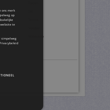
Racen
en ons merk
Ski
impelweg op
dzakelijke
Tennis
website te
Voetbal
Waterpolo
or simpelweg
 Privacybeleid
TIONEEL