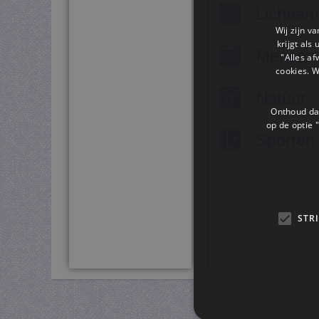
Lichaam
Wij zijn v
krijgt als
Mensen
"Alles af
cookies. 
Natuur
Onthoud dat
op de optie "
Sporten
STR