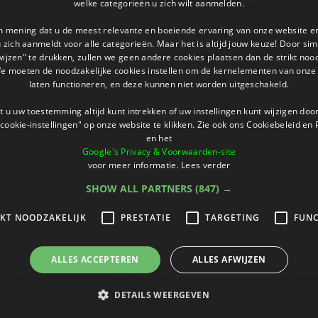
welke categorieën u zich wilt aanmelden.
Paardensport
an mening dat u de meest relevante en boeiende ervaring van onze website 
Schaatsen
 u zich aanmeldt voor alle categorieën. Maar het is altijd jouw keuze! Door s
wijzen" te drukken, zullen we geen andere cookies plaatsen dan de strikt noo
Stuiterbal
We moeten de noodzakelijke cookies instellen om de kernelementen van onze 
Turnen
laten functioneren, en deze kunnen niet worden uitgeschakeld.
Volleybal
 u uw toestemming altijd kunt intrekken of uw instellingen kunt wijzigen do
cookie-instellingen" op onze website te klikken. Zie ook ons ​​Cookiebeleid en
en het
Google's Privacy & Voorwaarden-site
voor meer informatie.
Lees verder
SHOW ALL PARTNERS
(847) →
IKT NOODZAKELIJK
PRESTATIE
TARGETING
FUNC
ALLES ACCEPTEREN
ALLES AFWIJZEN
DETAILS WEERGEVEN