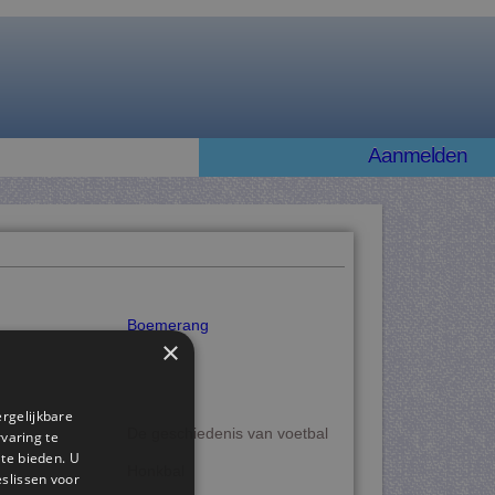
Aanmelden
Boemerang
×
ergelijkbare
De geschiedenis van voetbal
rvaring te
 te bieden. U
Honkbal
slissen voor