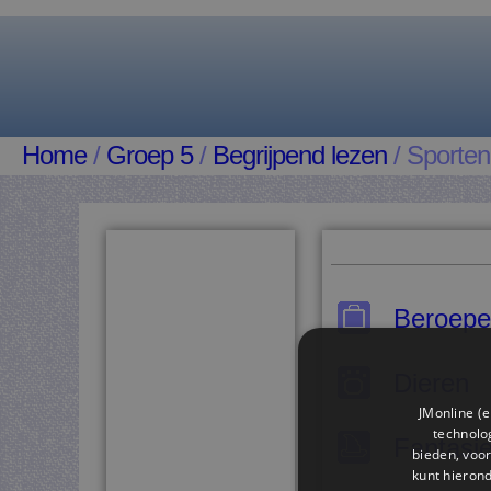
Home
/
Groep 5
/
Begrijpend lezen
/ Sporten
Beroep
Dieren
JMonline (e
technolog
Fantasi
bieden, voor
kunt hieron