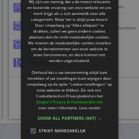
Wij zijn van mening dat u de meest relevante
Lichaam
Knutselen
en boeiende ervaring van onze website en ons
merk krijgt als u zich aanmeldt voor alle
Pasen
categorieën. Maar het is altijd jouw keuze!
Mensen
Door simpelweg op "Alles afwijzen" te
Sinterklaasfeest
drukken, zullen we geen andere cookies
plaatsen dan de strikt noodzakelijke cookies.
We moeten de noodzakelijke cookies instellen
Natuur
om de kernelementen van onze website te
laten functioneren, en deze kunnen niet
worden uitgeschakeld.
Sporten
Onthoud dat u uw toestemming altijd kunt
intrekken of uw instellingen kunt wijzigen door
simpelweg op de optie "cookie-instellingen" op
onze website te klikken. Zie ook ons ​​
Cookiebeleid en Privacybeleid en het
Google's Privacy & Voorwaarden-site
voor meer informatie.
Lees verder
SHOW ALL PARTNERS
(847) →
STRIKT NOODZAKELIJK