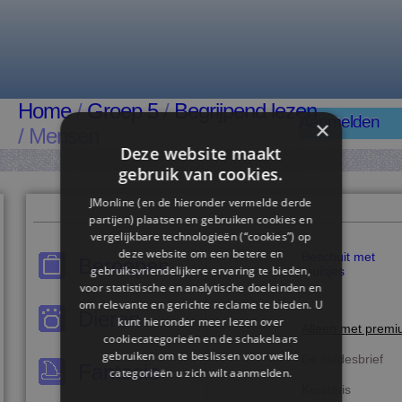
Home
/
Groep 5
/
Begrijpend lezen
Aanmelden
×
/ Mensen
Deze website maakt
gebruik van cookies.
JMonline (en de hieronder vermelde derde
partijen) plaatsen en gebruiken cookies en
vergelijkbare technologieën (“cookies”) op
deze website om een ​​betere en
Beschuit met
Beroepen
gebruiksvriendelijkere ervaring te bieden,
muisjes
voor statistische en analytische doeleinden en
om relevante en gerichte reclame te bieden. U
Dieren
kunt hieronder meer lezen over
Alleen met prem
cookiecategorieën en de schakelaars
gebruiken om te beslissen voor welke
De liefdesbrief
Fantasie
categorieën u zich wilt aanmelden.
Kerstmis