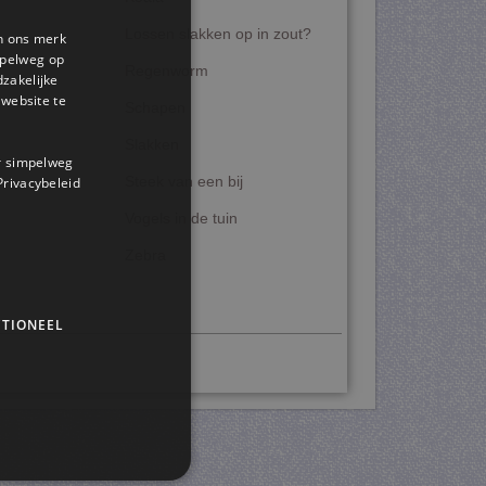
Lossen slakken op in zout?
en ons merk
impelweg op
Regenworm
dzakelijke
website te
Schapen
Slakken
or simpelweg
 Privacybeleid
Steek van een bij
Vogels in de tuin
Zebra
TIONEEL