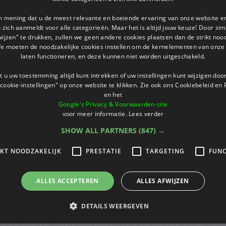
Lieveheersbeestje
an mening dat u de meest relevante en boeiende ervaring van onze website 
 u zich aanmeldt voor alle categorieën. Maar het is altijd jouw keuze! Door s
Mosselen
wijzen" te drukken, zullen we geen andere cookies plaatsen dan de strikt noo
We moeten de noodzakelijke cookies instellen om de kernelementen van onze 
Reuzenpanda
laten functioneren, en deze kunnen niet worden uitgeschakeld.
Schuttersvis
 u uw toestemming altijd kunt intrekken of uw instellingen kunt wijzigen do
cookie-instellingen" op onze website te klikken. Zie ook ons ​​Cookiebeleid en
Slangen
en het
Uitstervende diersoorten
Google's Privacy & Voorwaarden-site
voor meer informatie.
Lees verder
Vogels zonder vliegen
SHOW ALL PARTNERS
(847) →
Zeehond
IKT NOODZAKELIJK
PRESTATIE
TARGETING
FUNC
ALLES ACCEPTEREN
ALLES AFWIJZEN
DETAILS WEERGEVEN