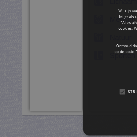
Lichaam
Wij zijn v
krijgt als
Mensen
"Alles af
cookies. 
Natuur
Onthoud dat
op de optie "
Sporten
STR