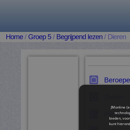
Home
/
Groep 5
/
Begrijpend lezen
/ Dieren
Beroep
Dieren
JMonline (e
technolog
Fantasi
bieden, voor
kunt hieron