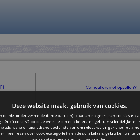
en
Camoufleren of opvallen?
Deze website maakt gebruik van cookies.
Alleen met premium
n de hieronder vermelde derde partijen) plaatsen en gebruiken cookies en v
De bedreigde walvis
ieën (“cookies”) op deze website om een ​​betere en gebruiksvriendelijkere e
e
 statistische en analytische doeleinden en om relevante en gerichte reclame
Haaien
der meer lezen over cookiecategorieën en de schakelaars gebruiken om te be
welke categorieën u zich wilt aanmelden.
Kippen