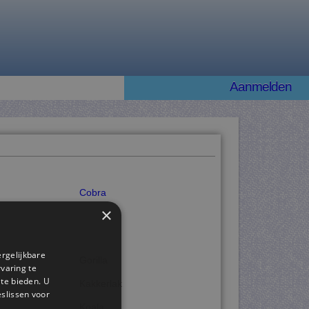
Aanmelden
Cobra
×
ergelijkbare
Gorilla
rvaring te
 te bieden. U
Kakkerlak
slissen voor
Koala