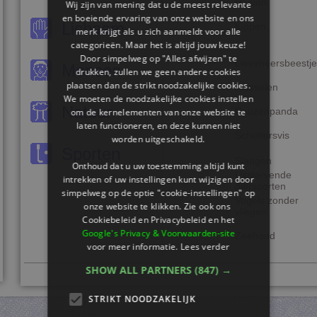
Haaien
Wij zijn van mening dat u de meest relevante
en boeiende ervaring van onze website en ons
Lichaam
Kippen
merk krijgt als u zich aanmeldt voor alle
categorieën. Maar het is altijd jouw keuze!
Door simpelweg op "Alles afwijzen" te
Lieveheersbeestje
Mensen
drukken, zullen we geen andere cookies
plaatsen dan de strikt noodzakelijke cookies.
Mosselen
We moeten de noodzakelijke cookies instellen
Natuur
Reuzenpanda
om de kernelementen van onze website te
laten functioneren, en deze kunnen niet
Schuttersvis
worden uitgeschakeld.
Sporten
Slangen
Onthoud dat u uw toestemming altijd kunt
Uitstervende
intrekken of uw instellingen kunt wijzigen door
diersoorten
simpelweg op de optie "cookie-instellingen" op
Vogels zonder
onze website te klikken. Zie ook ons ​​
vliegen
Cookiebeleid en Privacybeleid en het
Google's Privacy & Voorwaarden-site
Zeehond
voor meer informatie.
Lees verder
SHOW ALL PARTNERS
(847) →
STRIKT NOODZAKELIJK