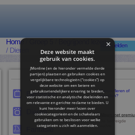
Home
/
Groep 5
/
Begrijpend lezen
×
Aanmelden
/ Dieren
Deze website maakt
gebruik van cookies.
JMonline (en de hieronder vermelde derde
partijen) plaatsen en gebruiken cookies en
vergelijkbare technologieën (“cookies”) op
deze website om een ​​betere en
Camoufleren of
gebruiksvriendelijkere ervaring te bieden,
Beroepen
opvallen?
voor statistische en analytische doeleinden en
om relevante en gerichte reclame te bieden. U
kunt hieronder meer lezen over
Dieren
cookiecategorieën en de schakelaars
Alleen met premi
gebruiken om te beslissen voor welke
De bedreigde
categorieën u zich wilt aanmelden.
walvis
Fantasie