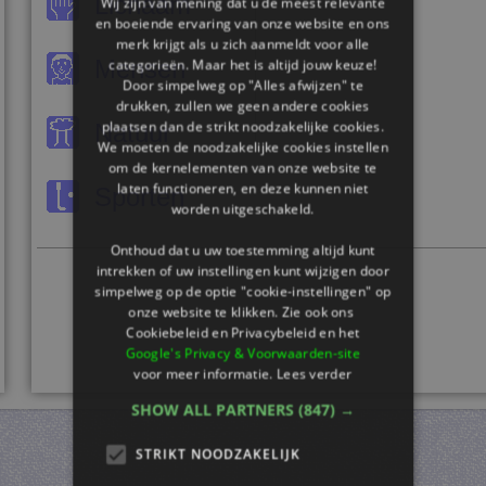
Lichaam
Wij zijn van mening dat u de meest relevante
en boeiende ervaring van onze website en ons
merk krijgt als u zich aanmeldt voor alle
Mensen
categorieën. Maar het is altijd jouw keuze!
Door simpelweg op "Alles afwijzen" te
drukken, zullen we geen andere cookies
plaatsen dan de strikt noodzakelijke cookies.
Natuur
We moeten de noodzakelijke cookies instellen
om de kernelementen van onze website te
laten functioneren, en deze kunnen niet
Sporten
worden uitgeschakeld.
Onthoud dat u uw toestemming altijd kunt
intrekken of uw instellingen kunt wijzigen door
simpelweg op de optie "cookie-instellingen" op
onze website te klikken. Zie ook ons ​​
Cookiebeleid en Privacybeleid en het
Google's Privacy & Voorwaarden-site
voor meer informatie.
Lees verder
SHOW ALL PARTNERS
(847) →
STRIKT NOODZAKELIJK