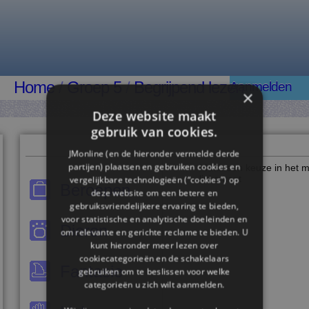
Home
/
Groep 5
/
Begrijpend lezen
Aanmelden
×
Deze website maakt
gebruik van cookies.
JMonline (en de hieronder vermelde derde
partijen) plaatsen en gebruiken cookies en
Maak een keuze in het 
linkerkant
vergelijkbare technologieën (“cookies”) op
Beroepen
deze website om een ​​betere en
gebruiksvriendelijkere ervaring te bieden,
voor statistische en analytische doeleinden en
Dieren
om relevante en gerichte reclame te bieden. U
kunt hieronder meer lezen over
cookiecategorieën en de schakelaars
Fantasie
gebruiken om te beslissen voor welke
categorieën u zich wilt aanmelden.