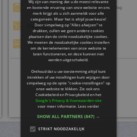
Wij zijn van mening dat u de meest relevante
Mensen
en boeiende ervaring van onze website en ons
Sportdag
merk krijgt als u zich aanmeldt voor alle
categorieën. Maar het is altijd jouw keuze!
Natuur
Door simpelweg op "Alles afwijzen" te
drukken, zullen we geen andere cookies
plaatsen dan de strikt noodzakelijke cookies.
We moeten de noodzakelijke cookies instellen
School
om de kernelementen van onze website te
laten functioneren, en deze kunnen niet
worden uitgeschakeld.
Onthoud dat u uw toestemming altijd kunt
intrekken of uw instellingen kunt wijzigen door
simpelweg op de optie "cookie-instellingen" op
onze website te klikken. Zie ook ons ​​
Cookiebeleid en Privacybeleid en het
Google's Privacy & Voorwaarden-site
voor meer informatie.
Lees verder
SHOW ALL PARTNERS
(847) →
STRIKT NOODZAKELIJK