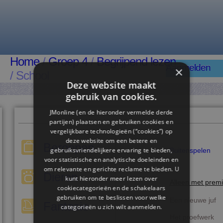
Home
/
Groep 4
/
Begrijpend lezen
Aanmelden
×
/ School
Deze website maakt
gebruik van cookies.
JMonline (en de hieronder vermelde derde
partijen) plaatsen en gebruiken cookies en
vergelijkbare technologieën (“cookies”) op
deze website om een ​​betere en
Beroepen
gebruiksvriendelijkere ervaring te bieden,
Buitenspelen
voor statistische en analytische doeleinden en
om relevante en gerichte reclame te bieden. U
Dieren
kunt hieronder meer lezen over
Alleen met prem
cookiecategorieën en de schakelaars
gebruiken om te beslissen voor welke
Een nieuwe juf
Fantasie
categorieën u zich wilt aanmelden.
Het proefwerk