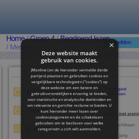
Home
/
Groep 4
/
Begrijpend lezen
Aanmelden
×
/ Mensen
Deze website maakt
gebruik van cookies.
JMonline (en de hieronder vermelde derde
partijen) plaatsen en gebruiken cookies en
vergelijkbare technologieën (“cookies”) op
deze website om een ​​betere en
Cindy gaat
Beroepen
gebruiksvriendelijkere ervaring te bieden,
schaatsen
voor statistische en analytische doeleinden en
om relevante en gerichte reclame te bieden. U
Dieren
kunt hieronder meer lezen over
Alleen met prem
cookiecategorieën en de schakelaars
gebruiken om te beslissen voor welke
In de achtbaan
Fantasie
categorieën u zich wilt aanmelden.
Liza is jarig