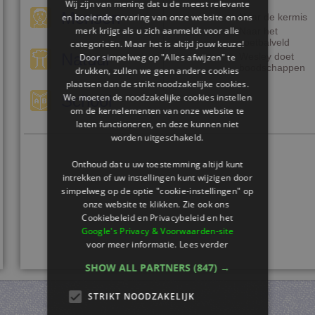
Wij zijn van mening dat u de meest relevante
Mensen
en boeiende ervaring van onze website en ons
Naar de kermis
merk krijgt als u zich aanmeldt voor alle
Naar het
voetbalveld
categorieën. Maar het is altijd jouw keuze!
Natuur
Wesley doet
Door simpelweg op "Alles afwijzen" te
boodschappen
drukken, zullen we geen andere cookies
plaatsen dan de strikt noodzakelijke cookies.
We moeten de noodzakelijke cookies instellen
School
om de kernelementen van onze website te
laten functioneren, en deze kunnen niet
worden uitgeschakeld.
Onthoud dat u uw toestemming altijd kunt
intrekken of uw instellingen kunt wijzigen door
simpelweg op de optie "cookie-instellingen" op
onze website te klikken. Zie ook ons ​​
Cookiebeleid en Privacybeleid en het
Google's Privacy & Voorwaarden-site
voor meer informatie.
Lees verder
SHOW ALL PARTNERS
(847) →
STRIKT NOODZAKELIJK