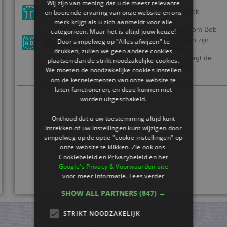
Wij zijn van mening dat u de meest relevante
Natuur
Het boek
en boeiende ervaring van onze website en ons
merk krijgt als u zich aanmeldt voor alle
Naar oom Bob
categorieën. Maar het is altijd jouw keuze!
Pijn aan zijn
School
Door simpelweg op "Alles afwijzen" te
been
drukken, zullen we geen andere cookies
Tim veegt de
plaatsen dan de strikt noodzakelijke cookies.
vloer
We moeten de noodzakelijke cookies instellen
om de kernelementen van onze website te
laten functioneren, en deze kunnen niet
worden uitgeschakeld.
Onthoud dat u uw toestemming altijd kunt
intrekken of uw instellingen kunt wijzigen door
simpelweg op de optie "cookie-instellingen" op
onze website te klikken. Zie ook ons ​​
Cookiebeleid en Privacybeleid en het
Google's Privacy & Voorwaarden-site
voor meer informatie.
Lees verder
SHOW ALL PARTNERS
(847) →
STRIKT NOODZAKELIJK