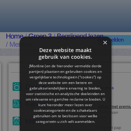
Home
/
Groep 3
/
Begrijpend lezen
Aanmelden
×
/ Mensen
Deze website maakt
gebruik van cookies.
JMonline (en de hieronder vermelde derde
partijen) plaatsen en gebruiken cookies en
vergelijkbare technologieën (“cookies”) op
deze website om een ​​betere en
Dieren
De doos
gebruiksvriendelijkere ervaring te bieden,
voor statistische en analytische doeleinden en
om relevante en gerichte reclame te bieden. U
Fantasie
kunt hieronder meer lezen over
Alleen met prem
cookiecategorieën en de schakelaars
De kat van
gebruiken om te beslissen voor welke
Lien
Mensen
categorieën u zich wilt aanmelden.
Don eet pap