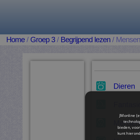
Home
/
Groep 3
/
Begrijpend lezen
/ Mense
Dieren
Fantasi
JMonline (e
technolog
Mensen
bieden, voor
kunt hieron