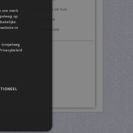
Pien harkt de tuin
en ons merk
impelweg op
Siep is ziek
dzakelijke
website te
Tom eet koek
or simpelweg
 Privacybeleid
TIONEEL