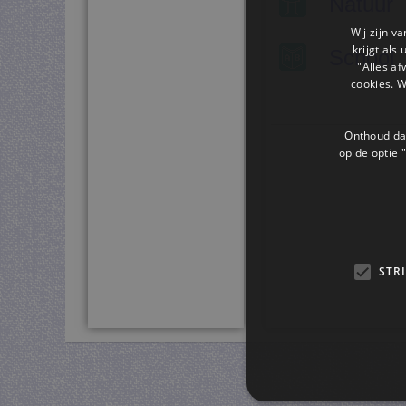
Natuur
Wij zijn v
krijgt als
School
"Alles af
cookies. 
Onthoud dat
op de optie "
STR