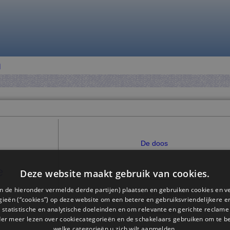
n
De doos
e
Deze website maakt gebruik van cookies.
Alleen met premium
n de hieronder vermelde derde partijen) plaatsen en gebruiken cookies en v
De kat van Lien
ieën (“cookies”) op deze website om een ​​betere en gebruiksvriendelijkere e
 statistische en analytische doeleinden en om relevante en gerichte reclame
Don eet pap
der meer lezen over cookiecategorieën en de schakelaars gebruiken om te be
welke categorieën u zich wilt aanmelden.
Het boek