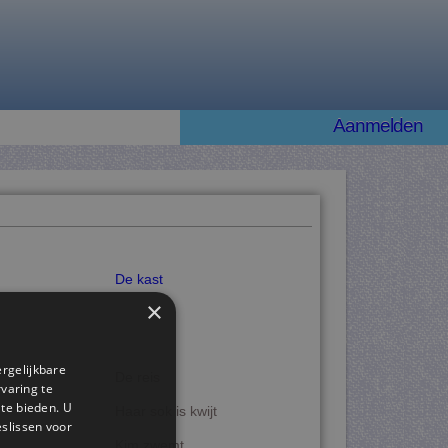
Aanmelden
De kast
×
ergelijkbare
De reis
rvaring te
 te bieden. U
Haar sok is kwijt
slissen voor
Kim zwemt