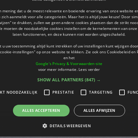
Naar oom Bob
an mening dat u de meest relevante en boeiende ervaring van onze website 
 u zich aanmeldt voor alle categorieën. Maar het is altijd jouw keuze! Door s
Pijn aan zijn been
wijzen" te drukken, zullen we geen andere cookies plaatsen dan de strikt noo
We moeten de noodzakelijke cookies instellen om de kernelementen van onze 
Tim veegt de vloer
laten functioneren, en deze kunnen niet worden uitgeschakeld.
 u uw toestemming altijd kunt intrekken of uw instellingen kunt wijzigen do
cookie-instellingen" op onze website te klikken. Zie ook ons ​​Cookiebeleid en
en het
Google's Privacy & Voorwaarden-site
voor meer informatie.
Lees verder
SHOW ALL PARTNERS
(847) →
IKT NOODZAKELIJK
PRESTATIE
TARGETING
FUNC
ALLES ACCEPTEREN
ALLES AFWIJZEN
DETAILS WEERGEVEN