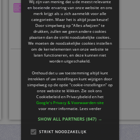
Wij zijn van mening dat u de meest relevante
Namaken
en boeiende ervaring van onze website en ons
merk krijgt als u zich aanmeldt voor alle
categorieën. Maar het is altijd jouw keuze!
Door simpelweg op "Alles afwijzen" te
drukken, zullen we geen andere cookies
plaatsen dan de strikt noodzakelijke cookies.
We moeten de noodzakelijke cookies instellen
om de kernelementen van onze website te
laten functioneren, en deze kunnen niet
worden uitgeschakeld.
Onthoud dat u uw toestemming altijd kunt
intrekken of uw instellingen kunt wijzigen door
simpelweg op de optie "cookie-instellingen" op
onze website te klikken. Zie ook ons ​​
Cookiebeleid en Privacybeleid en het
Google's Privacy & Voorwaarden-site
voor meer informatie.
Lees verder
SHOW ALL PARTNERS
(847) →
STRIKT NOODZAKELIJK