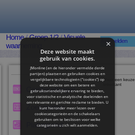
Home
/
Groep 1/2
/
Visuele
Aanmelden
×
waarneming
Deze website maakt
gebruik van cookies.
JMonline (en de hieronder vermelde derde
partijen) plaatsen en gebruiken cookies en
vergelijkbare technologieën (“cookies”) op
Maak een keuze 
linkerkant
deze website om een ​​betere en
Combinatiespel
gebruiksvriendelijkere ervaring te bieden,
voor statistische en analytische doeleinden en
om relevante en gerichte reclame te bieden. U
Zoekspellen
kunt hieronder meer lezen over
cookiecategorieën en de schakelaars
gebruiken om te beslissen voor welke
Plattegrond
categorieën u zich wilt aanmelden.